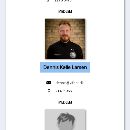
2216 6413
MEDLEM
Dennis Kølle Larsen
dennis@vifnet.dk
21435968
MEDLEM