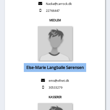
Nadia@carrock.dk
22766447
MEDLEM
Else-Marie Langballe Sørensen
ems@vifnet.dk
30533279
KASSERER