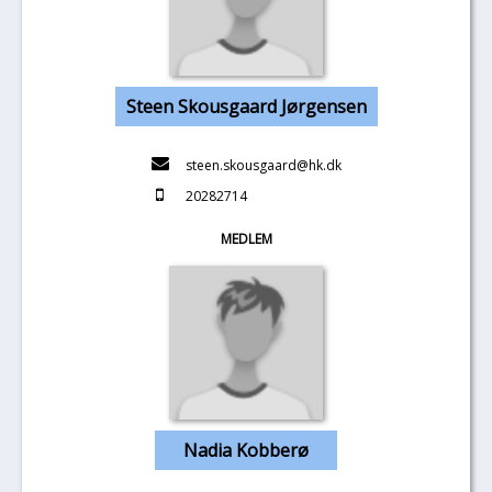
Steen Skousgaard Jørgensen
steen.skousgaard@hk.dk
20282714
MEDLEM
Nadia Kobberø